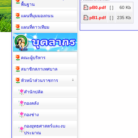
พื้นฐาน
pB0.pdf
[ ]
60 Kb
แผนที่มุมมองถนน
pB1.pdf
[ ]
235 Kb
แผนที่ดาวเทียม
คณะผู้บริหาร
สมาชิกสภาเทศบาล
หัวหน้าส่วนราชการ
สำนักปลัด
กองคลัง
กองช่าง
กองยุทธศาสตร์และงบ
ประมาณ