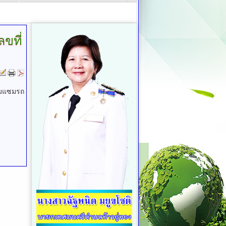
ลขที่
อมแซมรถ