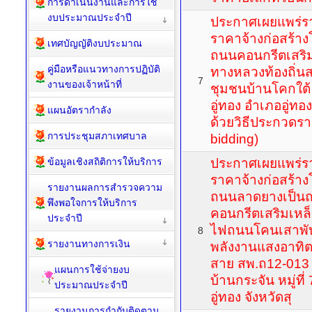
การดำเนินงานและการใช้
งบประมาณประจำปี
ประกาศเผยแพร่ร
ราคาจ้างก่อสร้าง
เทศบัญญัติงบประมาณ
ถนนคอนกรีตเสริม
คู่มือหรือแนวทางการปฏิบัติ
ทางหลวงท้องถิ่น
7
งานของเจ้าหน้าที่
ชุมชนบ้านโคกใต้ 
อู่ทอง อำเภออู่ทอง
แผนอัตรากำลัง
ด้วยวิธีประกวดรา
การประชุมสภาเทศบาล
bidding)
ข้อมูลเชิงสถิติการให้บริการ
ประกาศเผยแพร่ร
ราคาจ้างก่อสร้าง
รายงานผลการสำรวจความ
ถนนลาดยางเป็น
พึงพอใจการให้บริการ
คอนกรีตเสริมเหล็ก
ประจำปี
ไฟถนนโคนเสาพับ
8
รายงานทางการเงิน
พลังงานแสงอาทิตย
สาย สพ.ถ12-013
แผนการใช้จ่ายงบ
บ้านกระจัน หมู่ที
ประมาณประจำปี
อู่ทอง จังหวัดสุ
รายงานการกำกับติดตาม