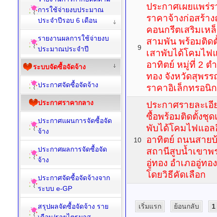
ประกาศเผยแพร่ร
การใช้จ่ายงบประมาณ
ราคาจ้างก่อสร้า
ประจำปีรอบ 6 เดือน
คอนกรีตเสริมเหล
รายงานผลการใช้จ่ายงบ
สามพัน พร้อมติด
9
ประมาณประจำปี
เสาพับได้โคมไฟแ
อาทิตย์ หมู่ที่ 2 ต
ระบบจัดซื้อจัดจ้าง
ทอง จังหวัดสุพรรณ
ประกาศจัดซื้อจัดจ้าง
ราคาอิเล็กทรอนิกส
ประกาศราคากลาง
ประกาศรายละเอี
ซื้อพร้อมติดตั้ง
ประกาศแผนการจัดซื้อจัด
พับได้โคมไฟแอลอ
จ้าง
อาทิตย์ ถนนสายบ
10
ประกาศผลการจัดซื้อจัด
สถานีสูบน้ำเขาพระ
จ้าง
อู่ทอง อำเภออู่ทอง
โดยวิธีคัดเลือก
ประกาศจัดซื้อจัดจ้างจาก
ระบบ e-GP
สรุปผลจัดซื้อจัดจ้าง ราย
เริ่มแรก
ย้อนกลับ
1