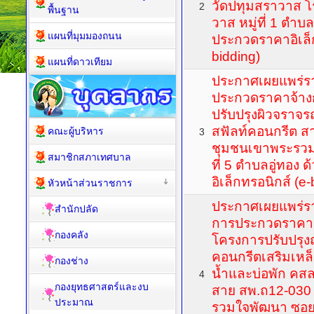
วัดปทุมสราวาส โ
2
พื้นฐาน
วาส หมู่ที่ 1 ตำบลอ
แผนที่มุมมองถนน
ประกวดราคาอิเล็ก
bidding)
แผนที่ดาวเทียม
ประกาศเผยแพร่ร
ประกวดราคาจ้าง
ปรับปรุงผิวจรา
สฟัลท์คอนกรีต ส
คณะผู้บริหาร
3
ชุมชนเขาพระรวมใ
สมาชิกสภาเทศบาล
ที่ 5 ตำบลอู่ทอง 
อิเล็กทรอนิกส์ (e-
หัวหน้าส่วนราชการ
ประกาศเผยแพร่ร
สำนักปลัด
การประกวดราคาจ้
กองคลัง
โครงการปรับปรุ
คอนกรีตเสริมเหล
กองช่าง
น้ำและบ่อพัก คสล
4
กองยุทธศาสตร์และงบ
สาย สพ.ถ12-030
ประมาณ
รวมใจพัฒนา ซอย 4