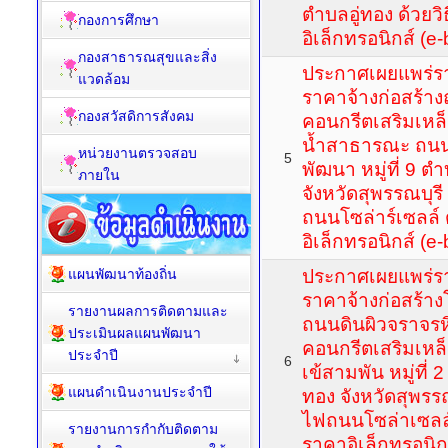
ตำบลอู่ทอง ด้วย
กองการศึกษา
อิเล็กทรอนิกส์ (e-
กองสาธารณสุขและสิ่ง
ประกาศเผยแพร่ร
แวดล้อม
ราคาจ้างก่อสร้า
กองสวัสดิการสังคม
คอนกรีตเสริมเห
น้ำสาธารณะ ถน
หน่วยงานตรวจสอบ
5
พัฒนา หมู่ที่ 9 ต
ภายใน
จังหวัดสุพรรณบุรี
ถนนโซล่าร์เซลล์
อิเล็กทรอนิกส์ (e-
แผนพัฒนาท้องถิ่น
ประกาศเผยแพร่ร
ราคาจ้างก่อสร้าง
รายงานผลการติดตามและ
ถนนดินผิวจราจรห
ประเมินผลแผนพัฒนา
คอนกรีตเสริมเหล
ประจำปี
6
เข้สามพัน หมู่ที่ 
แผนดำเนินงานประจำปี
ทอง จังหวัดสุพรรณ
ไฟถนนโซล่าเซลล์
รายงานการกำกับติดตาม
ราคาอิเล็กทรอนิกส